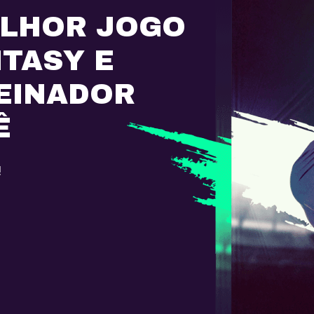
ELHOR JOGO
NTASY E
EINADOR
Ê
!