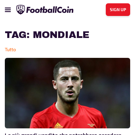
SIGN UP
TAG:
MONDIALE
Tutto
Le più grandi vendite che potrebbero accadere