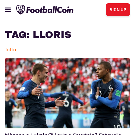
SIGN UP
TAG:
LLORIS
Tutto
Mbappe o Lukaku?Lloris o Courtois? Fatevelo