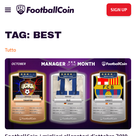
SIGN UP
TAG:
BEST
Tutto
FootballCoin-i migliori allenatori d’ottobre 2019