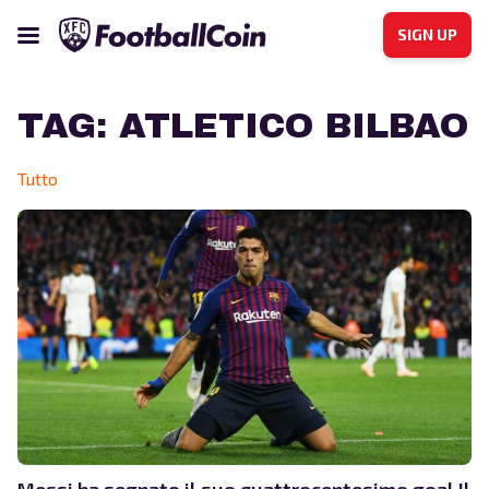
SIGN UP
TAG:
ATLETICO BILBAO
Tutto
Messi ha segnato il suo quattrocentesimo goal.Il