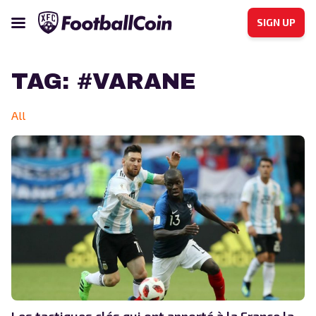
SIGN UP
TAG:
#VARANE
All
Les tactiques clés qui ont apporté à la France la