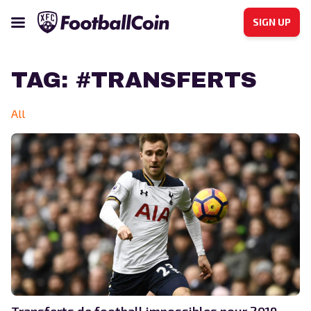
SIGN UP
TAG:
#TRANSFERTS
All
Transferts de football impossibles pour 2019