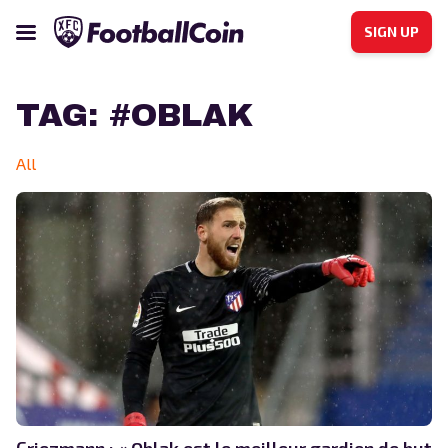
SIGN UP
TAG:
#OBLAK
All
Griezmann : « Oblak est le meilleur gardien de but