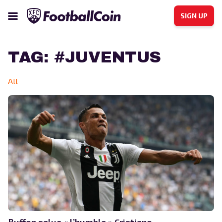
SIGN UP
TAG:
#JUVENTUS
All
Buffon salue « l’humble » Cristiano