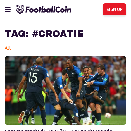
SIGN UP
TAG:
#CROATIE
All
Compte rendu du Jour 24 – Coupe du Monde