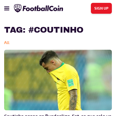
SIGN UP
TAG:
#COUTINHO
All
Coutinho passe en Bundesliga. Est-ce que cela va