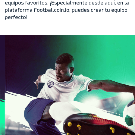
equipos favoritos. ¡Especialmente desde aquí, en la
plataforma Footballcoin.io, puedes crear tu equipo
perfecto!