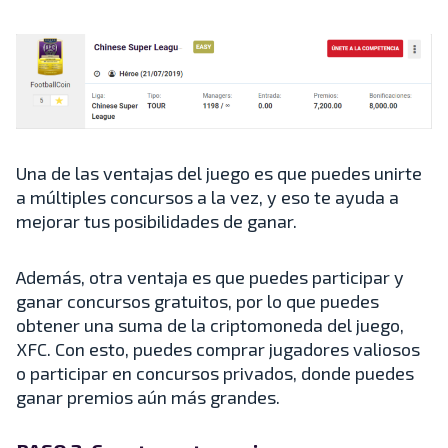
Una de las ventajas del juego es que puedes unirte
a múltiples concursos a la vez, y eso te ayuda a
mejorar tus posibilidades de ganar.
Además, otra ventaja es que puedes participar y
ganar concursos gratuitos, por lo que puedes
obtener una suma de la criptomoneda del juego,
XFC. Con esto, puedes comprar jugadores valiosos
o participar en concursos privados, donde puedes
ganar premios aún más grandes.