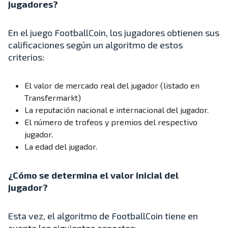
jugadores?
En el juego FootballCoin, los jugadores obtienen sus
calificaciones según un algoritmo de estos
criterios:
El valor de mercado real del jugador (listado en
Transfermarkt)
La reputación nacional e internacional del jugador.
El número de trofeos y premios del respectivo
jugador.
La edad del jugador.
¿Cómo se determina el valor inicial del
jugador?
Esta vez, el algoritmo de FootballCoin tiene en