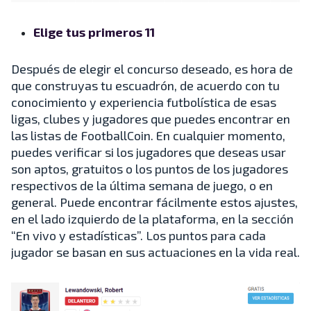
Elige tus primeros 11
Después de elegir el concurso deseado, es hora de
que construyas tu escuadrón, de acuerdo con tu
conocimiento y experiencia futbolística de esas
ligas, clubes y jugadores que puedes encontrar en
las listas de FootballCoin. En cualquier momento,
puedes verificar si los jugadores que deseas usar
son aptos, gratuitos o los puntos de los jugadores
respectivos de la última semana de juego, o en
general. Puede encontrar fácilmente estos ajustes,
en el lado izquierdo de la plataforma, en la sección
“En vivo y estadísticas”. Los puntos para cada
jugador se basan en sus actuaciones en la vida real.