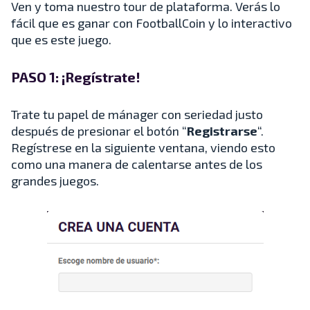
Ven y toma nuestro tour de plataforma. Verás lo
fácil que es ganar con FootballCoin y lo interactivo
que es este juego.
PASO 1: ¡Regístrate!
Trate tu papel de mánager con seriedad justo
después de presionar el botón “
Registrarse
“.
Regístrese en la siguiente ventana, viendo esto
como una manera de calentarse antes de los
grandes juegos.