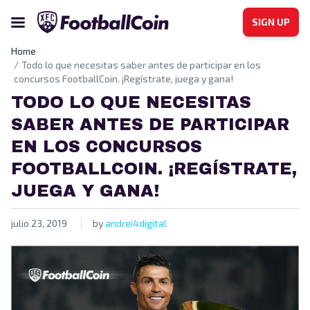
SIGN UP
Home
Todo lo que necesitas saber antes de participar en los
concursos FootballCoin. ¡Regístrate, juega y gana!
TODO LO QUE NECESITAS
SABER ANTES DE PARTICIPAR
EN LOS CONCURSOS
FOOTBALLCOIN. ¡REGÍSTRATE,
JUEGA Y GANA!
julio 23, 2019
by
andrei4digital