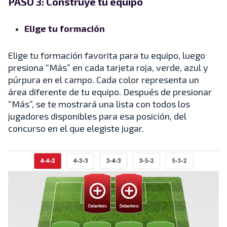
PASO 3: Construye tu equipo
Elige tu formación
Elige tu formación favorita para tu equipo, luego
presiona “Más” en cada tarjeta roja, verde, azul y
púrpura en el campo. Cada color representa un
área diferente de tu equipo. Después de presionar
“Más”, se te mostrará una lista con todos los
jugadores disponibles para esa posición, del
concurso en el que elegiste jugar.