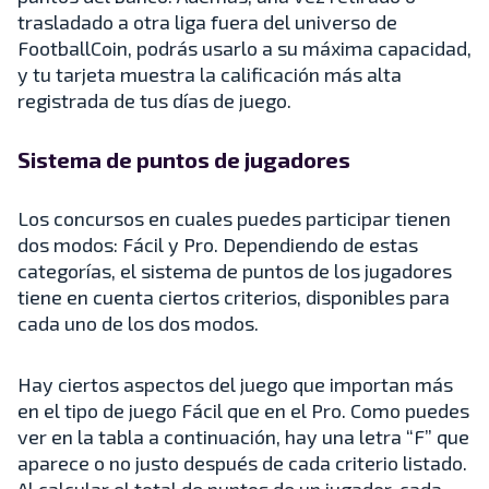
trasladado a otra liga fuera del universo de
FootballCoin, podrás usarlo a su máxima capacidad,
y tu tarjeta muestra la calificación más alta
registrada de tus días de juego.
Sistema de puntos de jugadores
Los concursos en cuales puedes participar tienen
dos modos: Fácil y Pro. Dependiendo de estas
categorías, el sistema de puntos de los jugadores
tiene en cuenta ciertos criterios, disponibles para
cada uno de los dos modos.
Hay ciertos aspectos del juego que importan más
en el tipo de juego Fácil que en el Pro. Como puedes
ver en la tabla a continuación, hay una letra “F” que
aparece o no justo después de cada criterio listado.
Al calcular el total de puntos de un jugador, cada