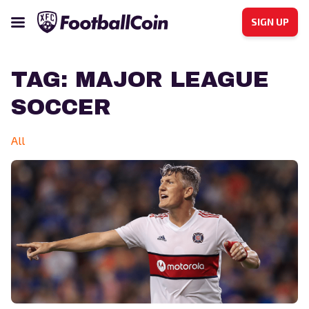
SIGN UP
TAG:
MAJOR LEAGUE
SOCCER
All