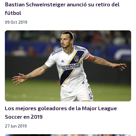
Bastian Schweinsteiger anunció su retiro del
fútbol
09 Oct 2019
Los mejores goleadores de la Major League
Soccer en 2019
27 Jun 2019