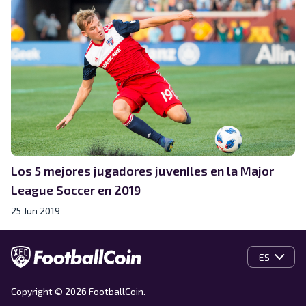
Los 5 mejores jugadores juveniles en la Major
League Soccer en 2019
25 Jun 2019
ES
Copyright © 2026 FootballCoin.