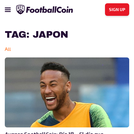
SIGN UP
TAG:
JAPON
All
Avance FootballCoin: Día 18 – El día que