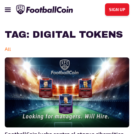
SIGN UP
TAG:
DIGITAL TOKENS
All
FootballCoin lucha contra el ataque cibernético.