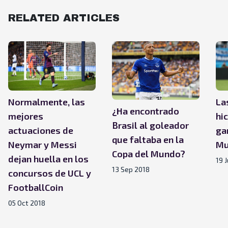
RELATED ARTICLES
Normalmente, las
La
¿Ha encontrado
mejores
hi
Brasil al goleador
actuaciones de
ga
que faltaba en la
Neymar y Messi
Mu
Copa del Mundo?
dejan huella en los
19 
13 Sep 2018
concursos de UCL y
FootballCoin
05 Oct 2018